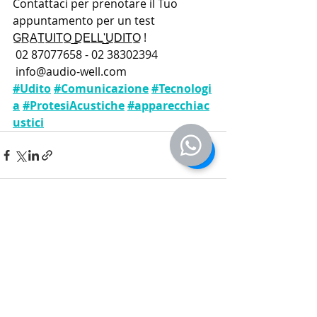
Contattaci per prenotare il Tuo 
appuntamento per un test 
G̲R̲A̲T̲U̲I̲T̲O̲ ̲D̲E̲L̲L̲'̲U̲D̲I̲T̲O̲ !
 02 87077658 - 02 38302394
info@audio-well.com
#Udito
#Comunicazione
#Tecnologi
a
#ProtesiAcustiche
#apparecchiac
ustici
Recent Posts
See All