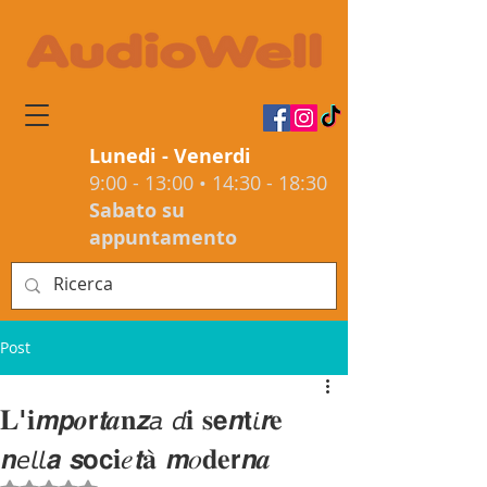
Lunedi - Venerdi
9:00 - 13:00 • 14:30 - 18:30
Sabato su
appuntamento
Post
𝐋'𝐢𝙢𝙥𝒐𝗿𝙩𝒂𝐧𝙯𝘢 𝘥𝐢 𝐬𝗲𝙣𝘁𝘪𝙧𝐞
𝙣𝘦𝘭𝘭𝙖 𝙨𝗼𝗰𝐢𝑒𝙩𝐚̀ 𝙢𝑜𝐝𝐞𝗿𝙣𝒂